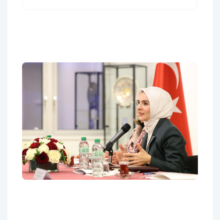
AFAD Ile Gaziantep Büyükşehir
Belediyesi Arasında Deprem Müzesi
Protokolü Imzalandı
Göktaş: Ailelerimizi Ve Kadınları
Desteklemeye Devam Edeceğiz