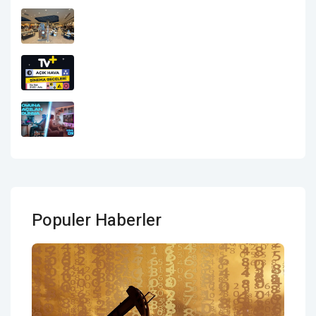
Boyner’in Ilham Veren Dünyası Merkez
Ankara’da
TV+ Ile Açık Hava Sinema Geceleri
Başlıyor
GAMEON Yıl Boyu Süren Hediye Ve
Kampanyalarıyla Oyuncuların Yanında
Populer Haberler