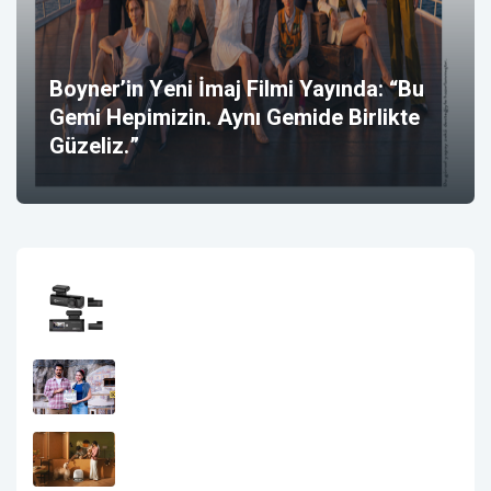
Boyner’in Yeni İmaj Filmi Yayında: “Bu
Gemi Hepimizin. Aynı Gemide Birlikte
Güzeliz.”
Net Detaylar, Kayıt Altında Sürüş:
EVOFONE’dan HP F499x 4K Araç
Kameralarına Özel Fırsat
Go Türkiye Mini Dizilerinin Yeni Rotası
Doğu Karadeniz Oldu
Tasarım Ve Akıllı Temizliği Buluşturan
Roborock Qrevo Curv Serisi