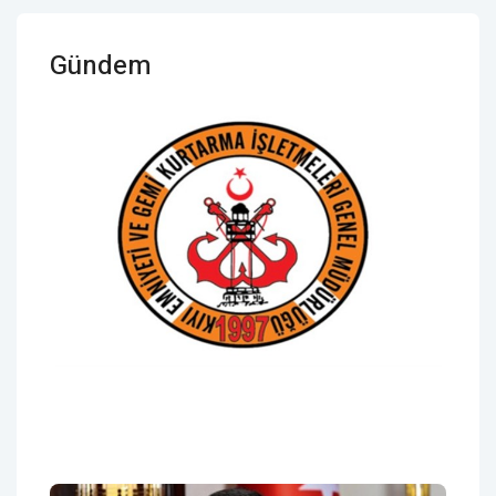
Gündem
Makine Arızası Yapan Kuru Yük
Gemisi Çanakkale'de Güvenli Bölgeye
Demirletildi