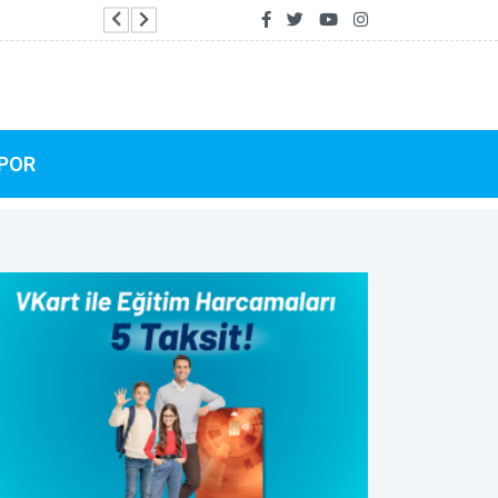
Tasarım ve akıllı temizliği buluşturan Roborock 
POR