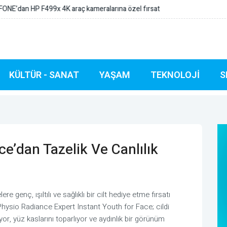
tası Doğu Karadeniz oldu
KÜLTÜR - SANAT
YAŞAM
TEKNOLOJI
S
e’dan Tazelik Ve Canlılık
enç, ışıltılı ve sağlıklı bir cilt hediye etme fırsatı
 Physio Radiance Expert Instant Youth for Face; cildi
ıyor, yüz kaslarını toparlıyor ve aydınlık bir görünüm