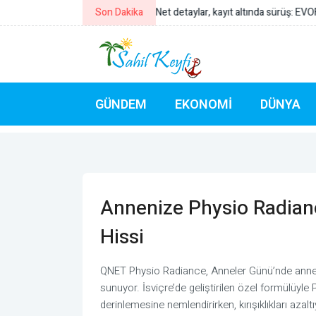
Son Dakika
Go Türkiye mini dizilerinin yeni ro
GÜNDEM
EKONOMI
DÜNYA
Annenize Physio Radianc
Hissi
QNET Physio Radiance, Anneler Günü’nde annelere g
sunuyor. İsviçre’de geliştirilen özel formülüyle
derinlemesine nemlendirirken, kırışıklıkları azalt