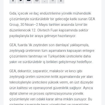
Gıda, içecek ve ilaç endüstrilerine yönelik mühendislik 
çözümleriyle sürdürülebilir bir geleceğe katkı sunan GEA 
Group, 30 Nisan–2 Mayıs tarihleri arasında İzmir’de 
düzenlenecek 12. Olivtech Fuarı kapsamında sektör 
paydaşlarıyla bir araya gelmeye hazırlanıyor.
GEA, fuarda ‘ilk zeytinden son damlaya’ yaklaşımıyla, 
zeytinyağı üretiminin tüm aşamalarını kapsayan entegre 
çözümlerini tanıtmayı ve Türkiye’deki üreticilerle daha 
yakın ve sürdürülebilir iş birlikleri geliştirmeyi hedefliyor.
GEA, dekantör, separatör, malaksör ve kırıcı gibi 
zeytinyağı üretim sürecinin kritik aşamalarında yer alan 
teknolojileriyle üreticilere yüksek verim, en üst düzeyde 
ürün kalitesi ve operasyonel güvenilirlik sağlıyor. Ayrıca 
dijital izleme ve proses optimizasyonuna yönelik 
çözümleriyle veri odaklı karar alma imkânı sunuyor. Bu 
sistemler sayesinde tesis yöneticileri ve operatörler, 