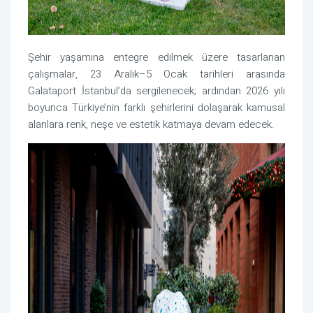
Şehir yaşamına entegre edilmek üzere tasarlanan
çalışmalar, 23 Aralık–5 Ocak tarihleri arasında
Galataport İstanbul’da sergilenecek; ardından 2026 yılı
boyunca Türkiye’nin farklı şehirlerini dolaşarak kamusal
alanlara renk, neşe ve estetik katmaya devam edecek.