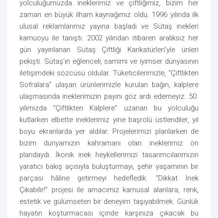
yolculuğumuzda ineklerimiz ve çiftliğimiz, bizim her
zaman en büyük ilham kaynağımız oldu. 1996 yılında ilk
ulusal reklamlarımız yayına başladı ve Sütaş inekleri
kamuoyu ile tanıştı. 2002 yılından itibaren aralıksız her
gün yayınlanan Sütaş Çiftliği Karikatürleri’yle ünleri
pekişti. Sütaş’ın eğlenceli, samimi ve iyimser dünyasının
iletişimdeki sözcüsü oldular. Tüketicilerimizle, “Çiftlikten
Sofralara” ulaşan ürünlerimizle kurulan bağın, kalplere
ulaşmasında ineklerimizin payını göz ardı edemeyiz. 50.
yılımızda “Çiftlikten Kalplere” uzanan bu yolculuğu
kutlarken elbette ineklerimiz yine başrolü üstlendiler, yıl
boyu ekranlarda yer aldılar. Projelerimizi planlarken de
bizim dünyamızın kahramanı olan ineklerimiz ön
plandaydı. İkonik inek heykellerimizi tasarımcılarımızın
yaratıcı bakış açısıyla buluşturmayı, şehir yaşamının bir
parçası hâline getirmeyi hedefledik. “Dikkat İnek
Çıkabilir!” projesi ile amacımız kamusal alanlara, renk,
estetik ve gülümseten bir deneyim taşıyabilmek. Günlük
hayatın koşturmacası içinde karşınıza çıkacak bu